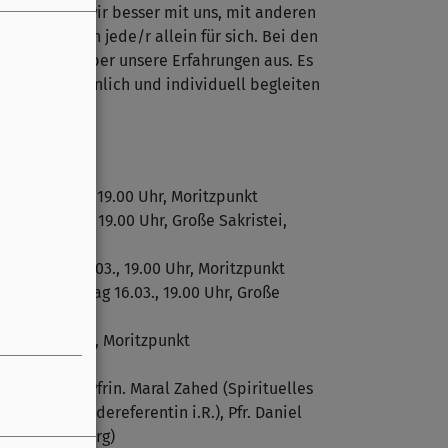
Zeit wollen wir besser mit uns, mit anderen
en. Wir üben jede/r allein für sich. Bei den
en wir uns über unsere Erfahrungen aus. Es
t sich persönlich und individuell begleiten
tag, 23.02., 19.00 Uhr, Moritzpunkt
tag, 02.03., 19.00 Uhr, Große Sakristei,
n Montag 09.03., 19.00 Uhr, Moritzpunkt
ation Montag 16.03., 19.00 Uhr, Große
 Lech 1)
03., 19.00 Uhr, Moritzpunkt
Moritzpunkt) Pfrin. Maral Zahed (Spirituelles
hrl (Gemeindereferentin i.R.), Pfr. Daniel
einde Augsburg)