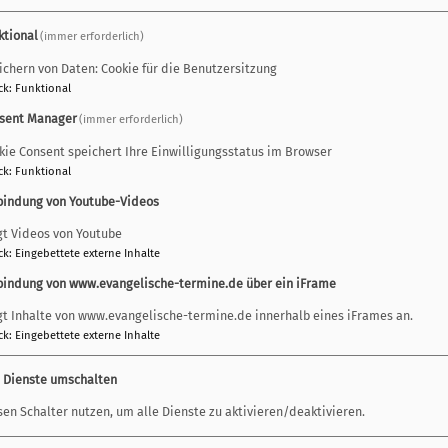
Wochen unterwegs. In dieser 
und mit Gott in Kontakt komm
ktional
(immer erforderlich)
wöchentlichen Treffen tausch
ichern von Daten: Cookie für die Benutzersitzung
besteht zudem die Möglichkei
ck
:
Funktional
zu lassen.
sent Manager
(immer erforderlich)
kie Consent speichert Ihre Einwilligungsstatus im Browser
Wann & wo
:
ck
:
Funktional
Zwischen Innen und Außen Mon
bindung von Youtube-Videos
Zwischen Licht und Dunkel Mon
gt Videos von Youtube
Barfüßer (Mittlerer Lech 1)
ck
:
Eingebettete externe Inhalte
Zwischen Mir und den Andere
bindung von www.evangelische-termine.de über ein iFrame
Zwischen Kampf und Kontempl
Sakristei, Barfüßer (Mittlerer
gt Inhalte von www.evangelische-termine.de innerhalb eines iFrames an.
ck
:
Eingebettete externe Inhalte
Abschlusstreffen, Montag, 23.
e Dienste umschalten
Leitung
: Mechtild Enzinger (
Zentrum Augsburg), Regina Wü
sen Schalter nutzen, um alle Dienste zu aktivieren/deaktivieren.
Schopf (Methodistische Gem