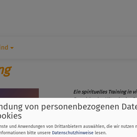
ind
ng
Ein spirituelles Training in 
Exerzitien im Alltag in der F
ndung von personenbezogenen Dat
In welchen Spannungsfeldern
ookies
Entspannen? Wo sind Bezieh
enste und Anwendungen von Drittanbietern auswählen, die wir nutzen 
Informationen bitte unsere
Datenschutzhinweise
lesen.
Ausgespannt zwischen Welt u