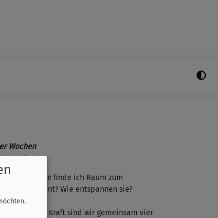
vier Wochen
astenzeit
en
 lebe ich? Wie finde ich Raum zum
ungen gespannt? Wie entspannen sie?
möchten.
nd göttlicher Kraft sind wir gemeinsam vier