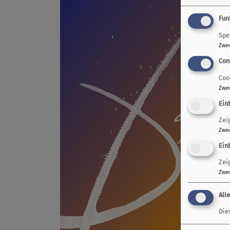
Fun
Spe
Zwe
Con
Coo
Zwe
Ein
Zei
Zwe
Ein
Zei
Zwe
All
Die